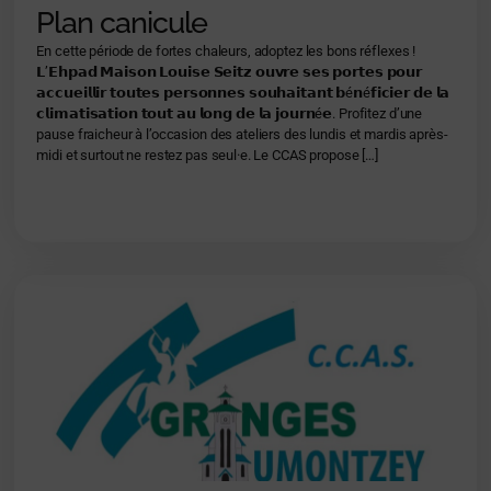
Plan canicule
En cette période de fortes chaleurs, adoptez les bons réflexes !
𝗟’𝗘𝗵𝗽𝗮𝗱 𝗠𝗮𝗶𝘀𝗼𝗻 𝗟𝗼𝘂𝗶𝘀𝗲 𝗦𝗲𝗶𝘁𝘇 𝗼𝘂𝘃𝗿𝗲 𝘀𝗲𝘀 𝗽𝗼𝗿𝘁𝗲𝘀 𝗽𝗼𝘂𝗿
𝗮𝗰𝗰𝘂𝗲𝗶𝗹𝗹𝗶𝗿 𝘁𝗼𝘂𝘁𝗲𝘀 𝗽𝗲𝗿𝘀𝗼𝗻𝗻𝗲𝘀 𝘀𝗼𝘂𝗵𝗮𝗶𝘁𝗮𝗻𝘁 𝗯é𝗻é𝗳𝗶𝗰𝗶𝗲𝗿 𝗱𝗲 𝗹𝗮
𝗰𝗹𝗶𝗺𝗮𝘁𝗶𝘀𝗮𝘁𝗶𝗼𝗻 𝘁𝗼𝘂𝘁 𝗮𝘂 𝗹𝗼𝗻𝗴 𝗱𝗲 𝗹𝗮 𝗷𝗼𝘂𝗿𝗻é𝗲. Profitez d’une
pause fraicheur à l’occasion des ateliers des lundis et mardis après-
midi et surtout ne restez pas seul·e. Le CCAS propose […]