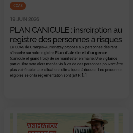
CCAS
19 JUIN 2026
PLAN CANICULE : insrcirption au
registre des personnes à risques
Le CCAS de Granges-Aumontzey propose aux personnes désirant
s’inscrire sur notre registre 𝗣𝗹𝗮𝗻 𝗱’𝗮𝗹𝗲𝗿𝘁𝗲 𝗲𝘁 𝗱’𝘂𝗿𝗴𝗲𝗻𝗰𝗲
(canicule et grand froid) de se manifester en mairie. Une vigilance
particulière sera alors menée vis à vis de ces personnes pouvant être
plus vulnérables aux situations climatiques à risques. Les personnes
éligibles selon la réglementation sont (art R. […]