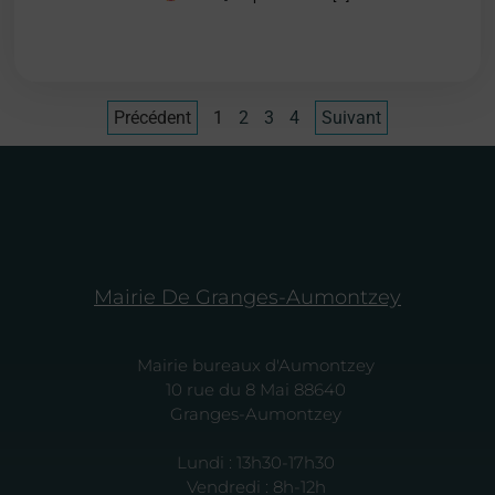
Précédent
1
2
3
4
Suivant
Mairie De Granges-Aumontzey
Mairie bureaux d'Aumontzey
10 rue du 8 Mai 88640
Granges-Aumontzey
Lundi : 13h30-17h30
Vendredi : 8h-12h