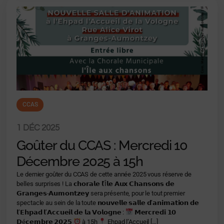
CCAS
1 DÉC 2025
Goûter du CCAS : Mercredi 10
Décembre 2025 à 15h
Le dernier goûter du CCAS de cette année 2025 vous réserve de
belles surprises ! La 𝗰𝗵𝗼𝗿𝗮𝗹𝗲 𝗹’Î𝗹𝗲 𝗔𝘂𝘅 𝗖𝗵𝗮𝗻𝘀𝗼𝗻𝘀 𝗱𝗲
𝗚𝗿𝗮𝗻𝗴𝗲𝘀-𝗔𝘂𝗺𝗼𝗻𝘁𝘇𝗲𝘆 sera présente, pour le tout premier
spectacle au sein de la toute 𝗻𝗼𝘂𝘃𝗲𝗹𝗹𝗲 𝘀𝗮𝗹𝗹𝗲 𝗱’𝗮𝗻𝗶𝗺𝗮𝘁𝗶𝗼𝗻 𝗱𝗲
𝗹’𝗘𝗵𝗽𝗮𝗱 𝗹’𝗔𝗰𝗰𝘂𝗲𝗶𝗹 𝗱𝗲 𝗹𝗮 𝗩𝗼𝗹𝗼𝗴𝗻𝗲 :
𝗠𝗲𝗿𝗰𝗿𝗲𝗱𝗶 𝟭𝟬
𝗗é𝗰𝗲𝗺𝗯𝗿𝗲 𝟮𝟬𝟮𝟱
à 15h
Ehpad l’Accueil […]