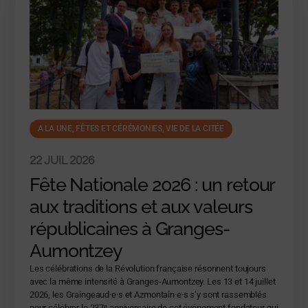
A LA UNE
,
FÊTES ET CÉRÉMONIES, VIE DE LA CITÉE
22 JUIL 2026
Fête Nationale 2026 : un retour
aux traditions et aux valeurs
républicaines à Granges-
Aumontzey
Les célébrations de la Révolution française résonnent toujours
avec la même intensité à Granges-Aumontzey. Les 13 et 14 juillet
2026, les Graingeaud·e·s et Azmontain·e·s s’y sont rassemblés
pour célébrer le 237ᵉ anniversaire de cet événement fondateur qui