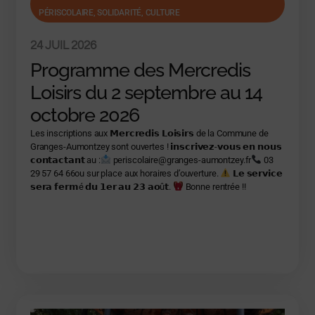
PÉRISCOLAIRE, SOLIDARITÉ, CULTURE
24 JUIL 2026
Programme des Mercredis
Loisirs du 2 septembre au 14
octobre 2026
Les inscriptions aux 𝗠𝗲𝗿𝗰𝗿𝗲𝗱𝗶𝘀 𝗟𝗼𝗶𝘀𝗶𝗿𝘀 de la Commune de
Granges-Aumontzey sont ouvertes ! 𝗶𝗻𝘀𝗰𝗿𝗶𝘃𝗲𝘇-𝘃𝗼𝘂𝘀 𝗲𝗻 𝗻𝗼𝘂𝘀
𝗰𝗼𝗻𝘁𝗮𝗰𝘁𝗮𝗻𝘁 au :
periscolaire@granges-aumontzey.fr
03
29 57 64 66ou sur place aux horaires d’ouverture.
𝗟𝗲 𝘀𝗲𝗿𝘃𝗶𝗰𝗲
𝘀𝗲𝗿𝗮 𝗳𝗲𝗿𝗺é 𝗱𝘂 𝟭𝗲𝗿 𝗮𝘂 𝟮𝟯 𝗮𝗼û𝘁.
Bonne rentrée !!