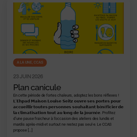
A LA UNE
,
CCAS
23 JUIN 2026
Plan canicule
En cette période de fortes chaleurs, adoptez les bons réflexes !
𝗟’𝗘𝗵𝗽𝗮𝗱 𝗠𝗮𝗶𝘀𝗼𝗻 𝗟𝗼𝘂𝗶𝘀𝗲 𝗦𝗲𝗶𝘁𝘇 𝗼𝘂𝘃𝗿𝗲 𝘀𝗲𝘀 𝗽𝗼𝗿𝘁𝗲𝘀 𝗽𝗼𝘂𝗿
𝗮𝗰𝗰𝘂𝗲𝗶𝗹𝗹𝗶𝗿 𝘁𝗼𝘂𝘁𝗲𝘀 𝗽𝗲𝗿𝘀𝗼𝗻𝗻𝗲𝘀 𝘀𝗼𝘂𝗵𝗮𝗶𝘁𝗮𝗻𝘁 𝗯é𝗻é𝗳𝗶𝗰𝗶𝗲𝗿 𝗱𝗲
𝗹𝗮 𝗰𝗹𝗶𝗺𝗮𝘁𝗶𝘀𝗮𝘁𝗶𝗼𝗻 𝘁𝗼𝘂𝘁 𝗮𝘂 𝗹𝗼𝗻𝗴 𝗱𝗲 𝗹𝗮 𝗷𝗼𝘂𝗿𝗻é𝗲. Profitez
d’une pause fraicheur à l’occasion des ateliers des lundis et
mardis après-midi et surtout ne restez pas seul·e. Le CCAS
propose […]