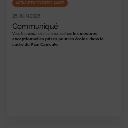
ACTUALITÉS RÉCENTES
,
SANTÉ
25 JUIN 2026
Communiqué
Vous trouverez notre communiqué sur 𝗹𝗲𝘀 𝗺𝗲𝘀𝘂𝗿𝗲𝘀
𝗲𝘅𝗰𝗲𝗽𝘁𝗶𝗼𝗻𝗻𝗲𝗹𝗹𝗲𝘀 𝗽𝗿𝗶𝘀𝗲𝘀 𝗽𝗼𝘂𝗿 𝗹𝗲𝘀 é𝗰𝗼𝗹𝗲𝘀, 𝗱𝗮𝗻𝘀 𝗹𝗲
𝗰𝗮𝗱𝗿𝗲 𝗱𝘂 𝗣𝗹𝗮𝗻 𝗖𝗮𝗻𝗶𝗰𝘂𝗹𝗲.