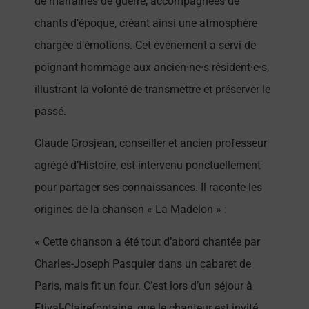
de marraines de guerre, accompagnées de
chants d’époque, créant ainsi une atmosphère
chargée d’émotions. Cet événement a servi de
poignant hommage aux ancien·ne·s résident·e·s,
illustrant la volonté de transmettre et préserver le
passé.
Claude Grosjean, conseiller et ancien professeur
agrégé d’Histoire, est intervenu ponctuellement
pour partager ses connaissances. Il raconte les
origines de la chanson « La Madelon » :
« Cette chanson a été tout d’abord chantée par
Charles-Joseph Pasquier dans un cabaret de
Paris, mais fit un four. C’est lors d’un séjour à
Etival-Clairefontaine, que le chanteur est invité