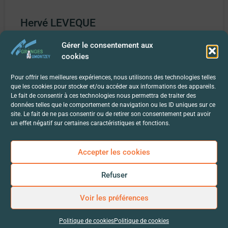
Hervé LEVEQUE
Gérer le consentement aux
Gite spacieux et lumineux, classé 2 étoiles « Clés
cookies
Vacances », pouvant accueillir jusqu’à 7 personnes (famille,
amis, ouvriers, saisonnier…) quelque soit le nombre de nuit.
Pour offrir les meilleures expériences, nous utilisons des technologies telles
Coté
que les cookies pour stocker et/ou accéder aux informations des appareils.
Le fait de consentir à ces technologies nous permettra de traiter des
LIRE LA SUITE »
données telles que le comportement de navigation ou les ID uniques sur ce
site. Le fait de ne pas consentir ou de retirer son consentement peut avoir
un effet négatif sur certaines caractéristiques et fonctions.
Accepter les cookies
Refuser
Voir les préférences
Politique de cookies
Politique de cookies