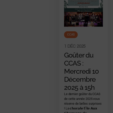
CCAS
1 DÉC 2025
Goûter du
CCAS :
Mercredi 10
Décembre
2025 à 15h
Le dernier goûter du CCAS
de cette année 2025 vous
réserve de belles surprises
! La 𝗰𝗵𝗼𝗿𝗮𝗹𝗲 𝗹’Î𝗹𝗲 𝗔𝘂𝘅