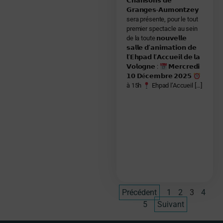
𝗖𝗵𝗮𝗻𝘀𝗼𝗻𝘀 𝗱𝗲
𝗚𝗿𝗮𝗻𝗴𝗲𝘀-𝗔𝘂𝗺𝗼𝗻𝘁𝘇𝗲𝘆
sera présente, pour le tout
premier spectacle au sein
de la toute 𝗻𝗼𝘂𝘃𝗲𝗹𝗹𝗲
𝘀𝗮𝗹𝗹𝗲 𝗱’𝗮𝗻𝗶𝗺𝗮𝘁𝗶𝗼𝗻 𝗱𝗲
𝗹’𝗘𝗵𝗽𝗮𝗱 𝗹’𝗔𝗰𝗰𝘂𝗲𝗶𝗹 𝗱𝗲 𝗹𝗮
𝗩𝗼𝗹𝗼𝗴𝗻𝗲 :
𝗠𝗲𝗿𝗰𝗿𝗲𝗱𝗶
𝟭𝟬 𝗗é𝗰𝗲𝗺𝗯𝗿𝗲 𝟮𝟬𝟮𝟱
à 15h
Ehpad l’Accueil […]
Précédent
1
2
3
4
5
Suivant