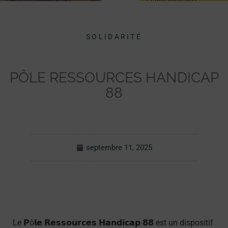
SOLIDARITÉ
PÔLE RESSOURCES HANDICAP
88
septembre 11, 2025
Le 𝗣ô𝗹𝗲 𝗥𝗲𝘀𝘀𝗼𝘂𝗿𝗰𝗲𝘀 𝗛𝗮𝗻𝗱𝗶𝗰𝗮𝗽 𝟴𝟴 est un dispositif