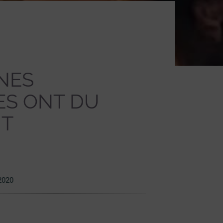
NES
ES ONT DU
NT
2020