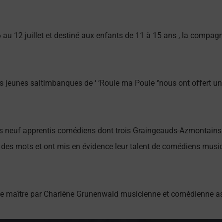
6 au 12 juillet et destiné aux enfants de 11 à 15 ans , la compa
es jeunes saltimbanques de ‘ ‘Roule ma Poule ‘’nous ont offert 
es neuf apprentis comédiens dont trois Graingeauds-Azmontains 
isir des mots et ont mis en évidence leur talent de comédiens musi
 de maître par Charlène Grunenwald musicienne et comédienne as