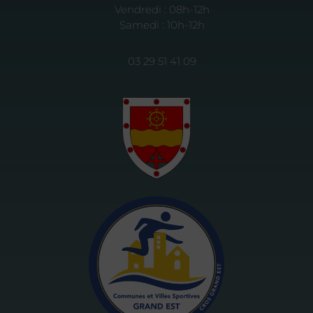
Vendredi : 08h-12h
Samedi : 10h-12h
03 29 51 41 09