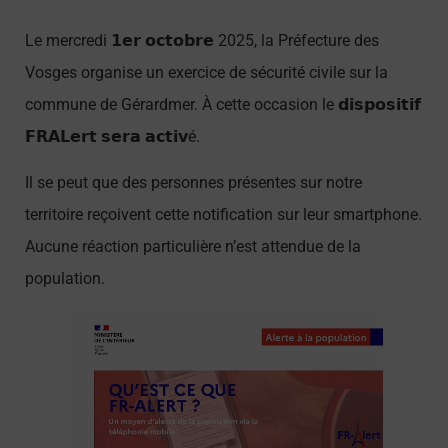
Le mercredi 𝟭𝗲𝗿 𝗼𝗰𝘁𝗼𝗯𝗿𝗲 2025, la Préfecture des
Vosges organise un exercice de sécurité civile sur la
commune de Gérardmer. À cette occasion le 𝗱𝗶𝘀𝗽𝗼𝘀𝗶𝘁𝗶𝗳
𝗙𝗥𝗔𝗟𝗲𝗿𝘁 𝘀𝗲𝗿𝗮 𝗮𝗰𝘁𝗶𝘃é.
Il se peut que des personnes présentes sur notre
territoire reçoivent cette notification sur leur smartphone.
Aucune réaction particulière n’est attendue de la
population.