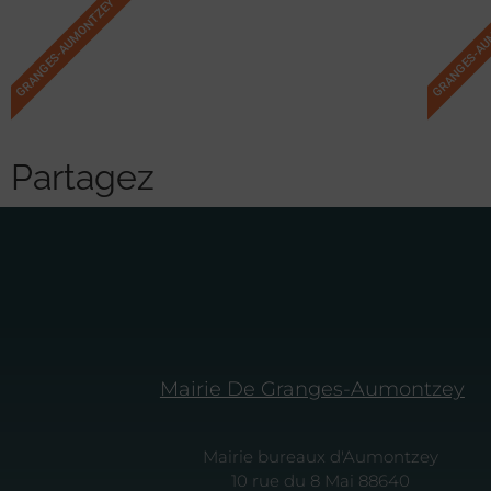
GRANGES-AUMONTZEY
GRANGES-A
Partagez
Mairie De Granges-Aumontzey
Mairie bureaux d'Aumontzey
10 rue du 8 Mai 88640