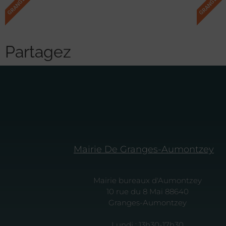
Partagez
Mairie De Granges-Aumontzey
Mairie bureaux d'Aumontzey
10 rue du 8 Mai 88640
Granges-Aumontzey
Lundi : 13h30-17h30