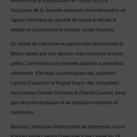
rendez-vous à la population le 18 juin 2025 à
l’occasion de la
Journée nationale commémorative de
l’appel historique du général de Gaulle à refuser la
défaite et à poursuivre le combat contre l’ennemi
.
En raison de l’absence exceptionnelle de monsieur le
Maire, retenu par une réunion avec monsieur le sous-
préfet, Corinne Mourot première adjointe a présidé la
cérémonie. Elle était accompagnée des adjointes
Laetitia Daeschler et Régine Guyot, des conseillers
municipaux Claude Grosjean et Étienne Laurent, ainsi
que de porte-drapeaux et de quelques habitants et
habitantes.
Maurice Lemarquis fidèle maître de cérémonie, a tout
d’abord invité Laetitia Daeschler à lire l’appel du 18